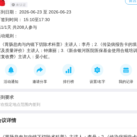
留言
签到日期：
2026-06-23
至
2026-06-23
可签到时间：
15:10至17:30
1/1天 共208人参与
活动规则：
1.《胃肠息肉与内镜下切除术科普》主讲人：李丹；2.《传染病报告卡的填
写及质量评价》主讲人：钟康丽；3.《新余银河医院医保基金使用合规培训
重复收费》主讲人：晏小虹。
活动通知
邀请分享
排行榜
设置/名字
我的记录
签到要求
需在指定地点范围内签到
会议详情
1.《胃肠息肉与内镜下切除术科普》主讲人：李丹；2.《传染病报告卡