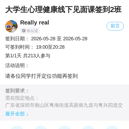
大学生心理健康线下见面课签到2班
Really real
留言
签到日期：
2026-05-28
至
2026-05-28
可签到时间：
19:00至20:28
第1/1天 共213人参与
活动说明：
请各位同学打开定位功能再签到
签到要求：
需在指定地点：
广东省深圳市南山区粤海街道高新南九道与粤兴四道交
叉口西北角深圳大学沧海校区内深圳大学(沧海校区)致
展开全部 ↓
理楼 100米