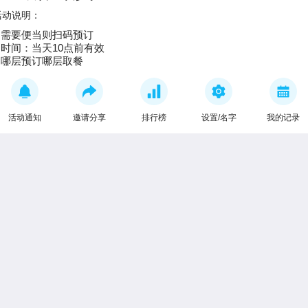
活动说明：
1.需要便当则扫码预订

2.时间：当天10点前有效

3.哪层预订哪层取餐
活动通知
邀请分享
排行榜
设置/名字
我的记录